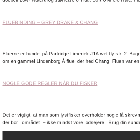
FLUEBINDING – GREY DRAKE & CHANG
Fluerne er bundet på Partridge Limerick J1A wet fly str. 2. Ba
om en gammel Lindenborg Å flue, der hed Chang. Fluen var en v
NOGLE GODE REGLER NÅR DU FISKER
Det er vigtigt, at man som lystfisker overholder nogle få skrevn
der bor i området – ikke mindst vore lodsejere. Brug din sunde