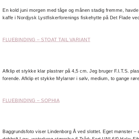
En kold juni morgen med tåge og månen stadig fremme, havde 
kaffe i Nordjysk Lystfiskerforenings fiskehytte på Det Flade 
FLUEBINDING – STOAT TAIL VARIANT
Afklip et stykke klar plastrør på 4,5 cm. Jeg bruger F.I.T.S. pla
forende. Afklip et stykke Mylarrør i sølv, medium, to gange rø
FLUEBINDING – SOPHIA
Baggrundsfoto viser Lindenborg Å ved slottet. Eget mønster – o
dobbelt Low- waterkrog størrelse 6 Tråd: Sort UNI 6/0 Hale: Fib