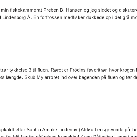
min fiskekammerat Preben B. Hansen og jeg siddet og diskutere
ved Lindenborg Å. En forfrossen medfisker dukkede op i det grå m
strør tykkelse 3 til fluen. Røret er Frödins favoritrør, hvor kroge
rets længde. Skub Mylarrøret ind over bagenden på fluen og før d
pkaldt efter Sophia Amalie Lindenov (Afdød Lensgrevinde på Lind
re fra blå fjer fra påfuglens kropskind Krop: Påfuglherl, snoet r