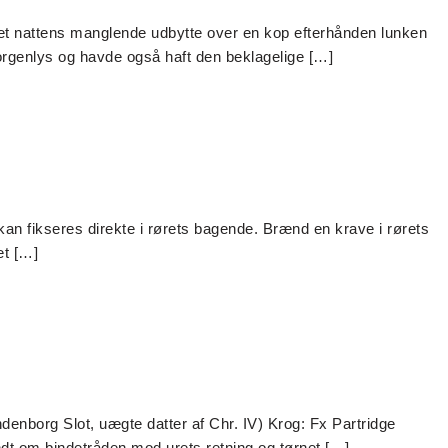
t nattens manglende udbytte over en kop efterhånden lunken
orgenlys og havde også haft den beklagelige […]
n kan fikseres direkte i rørets bagende. Brænd en krave i rørets
et […]
enborg Slot, uægte datter af Chr. IV) Krog: Fx Partridge
undt om bindetråden mod urets retning og tørnet […]