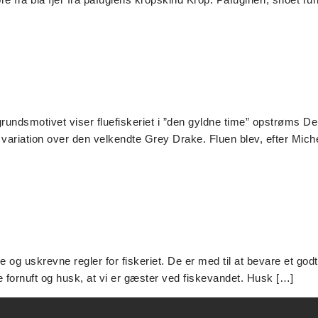
ggrundsmotivet viser fluefiskeriet i ”den gyldne time” opstrøms D
ariation over den velkendte Grey Drake. Fluen blev, efter Mich
e og uskrevne regler for fiskeriet. De er med til at bevare et go
 fornuft og husk, at vi er gæster ved fiskevandet. Husk […]