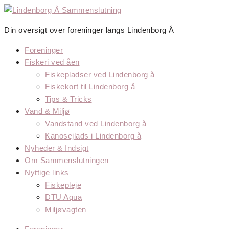
Videre
til
Din oversigt over foreninger langs Lindenborg Å
indhold
Foreninger
Fiskeri ved åen
Fiskepladser ved Lindenborg å
Fiskekort til Lindenborg å
Tips & Tricks
Vand & Miljø
Vandstand ved Lindenborg å
Kanosejlads i Lindenborg å
Nyheder & Indsigt
Om Sammenslutningen
Nyttige links
Fiskepleje
DTU Aqua
Miljøvagten
Menu