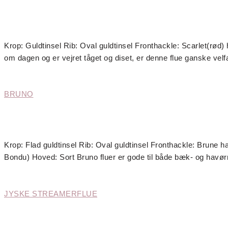
Krop: Guldtinsel Rib: Oval guldtinsel Fronthackle: Scarlet(rød)
om dagen og er vejret tåget og diset, er denne flue ganske ve
BRUNO
Krop: Flad guldtinsel Rib: Oval guldtinsel Fronthackle: Brune h
Bondu) Hoved: Sort Bruno fluer er gode til både bæk- og havørr
JYSKE STREAMERFLUE