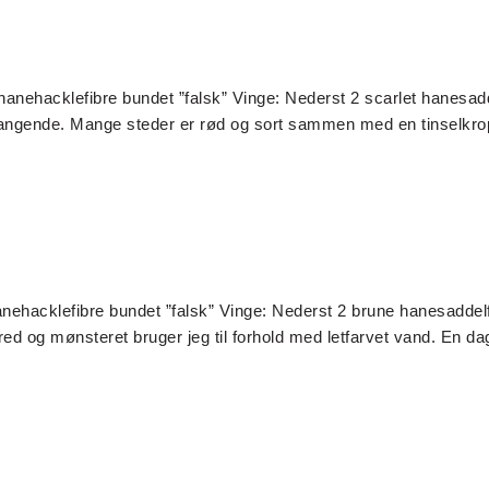
 hanehacklefibre bundet ”falsk” Vinge: Nederst 2 scarlet hanesad
lfangende. Mange steder er rød og sort sammen med en tinselkrop
anehacklefibre bundet ”falsk” Vinge: Nederst 2 brune hanesaddelf
ed og mønsteret bruger jeg til forhold med letfarvet vand. En da