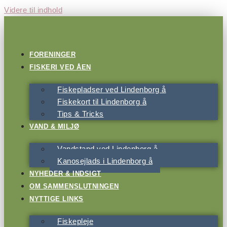
Videre til indhold
FORENINGER
FISKERI VED ÅEN
Fiskepladser ved Lindenborg å
Fiskekort til Lindenborg å
Tips & Tricks
VAND & MILJØ
Vandstand ved Lindenborg å
Kanosejlads i Lindenborg å
NYHEDER & INDSIGT
OM SAMMENSLUTNINGEN
NYTTIGE LINKS
Fiskepleje