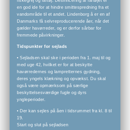
fiskegrej og fartøj. Desinficering af fartøjet er
en god ide for at hindre smittespredning fra et
vandområde til et andet. Lindenborg å er en af
Danmarks få selvreproducerende åer, når det
gælder havørreder, og er derfor sårbar for
fremmede påvirkninger.
Tidspunkter for sejlads
• Sejladsen skal ske i perioden fra 1. maj til og
med uge 42, hvilket er for at beskytte
havørredernes og lampretternes gydning,
deres yngels klækning og opvækst. Du skal
også være opmærksom på særlige
beskyttelsesværdige fugle og dyrs
yngleperioder.
• Der kan sejles på åen i tidsrummet fra kl. 8 til
19.
Start og slut på sejladsen