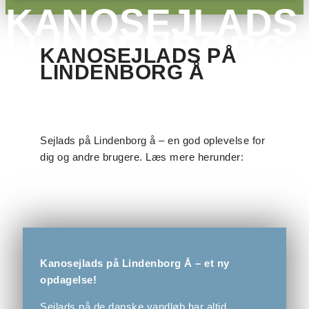
KANOSEJLADS
I LINDENBORG
KANOSEJLADS PÅ
Å
LINDENBORG Å
Sejlads på Lindenborg å – en god oplevelse for
dig og andre brugere. Læs mere herunder:
Kanosejlads på Lindenborg Å – et ny
opdagelse!
Sejlads på de danske vandløb har altid