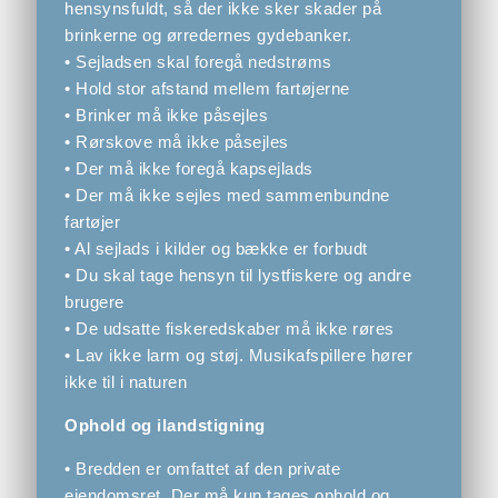
hensynsfuldt, så der ikke sker skader på
brinkerne og ørredernes gydebanker.
• Sejladsen skal foregå nedstrøms
• Hold stor afstand mellem fartøjerne
• Brinker må ikke påsejles
• Rørskove må ikke påsejles
• Der må ikke foregå kapsejlads
• Der må ikke sejles med sammenbundne
fartøjer
• Al sejlads i kilder og bække er forbudt
• Du skal tage hensyn til lystfiskere og andre
brugere
• De udsatte fiskeredskaber må ikke røres
• Lav ikke larm og støj. Musikafspillere hører
ikke til i naturen
Ophold og ilandstigning
• Bredden er omfattet af den private
ejendomsret. Der må kun tages ophold og