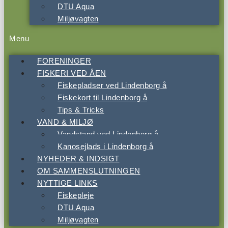
DTU Aqua
Miljøvagten
Menu
FORENINGER
FISKERI VED ÅEN
Fiskepladser ved Lindenborg å
Fiskekort til Lindenborg å
Tips & Tricks
VAND & MILJØ
Vandstand ved Lindenborg å
Kanosejlads i Lindenborg å
NYHEDER & INDSIGT
OM SAMMENSLUTNINGEN
NYTTIGE LINKS
Fiskepleje
DTU Aqua
Miljøvagten