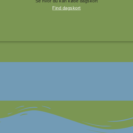
Se hvor du kan købe dagskort
Find dagskort