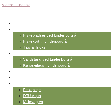
Videre til indhold
FORENINGER
FISKERI VED ÅEN
Fiskepladser ved Lindenborg å
Fiskekort til Lindenborg å
Tips & Tricks
VAND & MILJØ
Vandstand ved Lindenborg å
Kanosejlads i Lindenborg å
NYHEDER & INDSIGT
OM SAMMENSLUTNINGEN
NYTTIGE LINKS
Fiskepleje
DTU Aqua
Miljøvagten