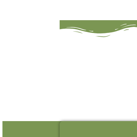
FISKERI
Herunder kan du finde en oversigt ove