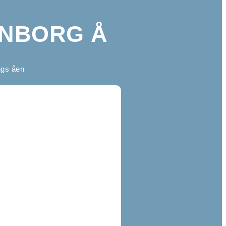
ENBORG Å
ngs åen