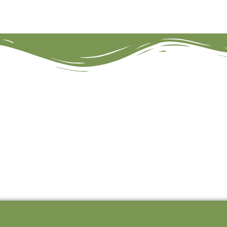
 VED ÅEN
r alt der har relation til fiskeri ved Lindenborg å.