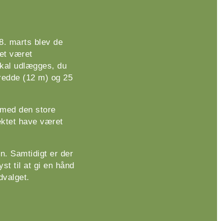
8. marts blev de
det været
skal udlægges, du
bredde (12 m) og 25
 med den store
ektet have været
n. Samtidigt er der
st til at gi en hånd
dvalget.