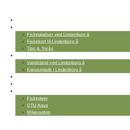
Videre
til
indhold
FORENINGER
FISKERI VED ÅEN
Fiskepladser ved Lindenborg å
Fiskekort til Lindenborg å
Tips & Tricks
VAND & MILJØ
Vandstand ved Lindenborg å
Kanosejlads i Lindenborg å
NYHEDER & INDSIGT
OM SAMMENSLUTNINGEN
NYTTIGE LINKS
Fiskepleje
DTU Aqua
Miljøvagten
Menu