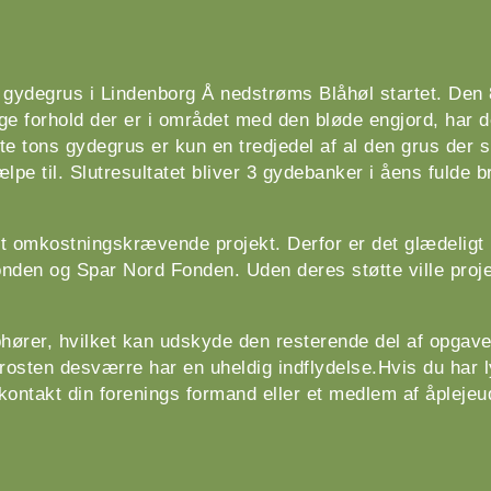
 gydegrus i Lindenborg Å nedstrøms Blåhøl startet. Den 
ige forhold der er i området med den bløde engjord, har 
gte tons gydegrus er kun en tredjedel af al den grus der 
ælpe til. Slutresultatet bliver 3 gydebanker i åens fulde 
t omkostningskrævende projekt. Derfor er det glædeligt
Fonden og Spar Nord Fonden. Uden deres støtte ville proj
ophører, hvilket kan udskyde den resterende del af opgave
osten desværre har en uheldig indflydelse.Hvis du har ly
 kontakt din forenings formand eller et medlem af åplejeu