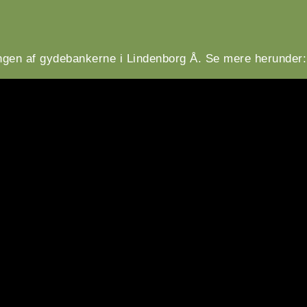
ingen af gydebankerne i Lindenborg Å. Se mere herunder: