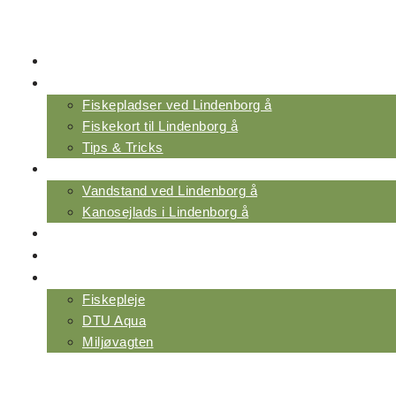
Videre
til
indhold
FORENINGER
FISKERI VED ÅEN
Fiskepladser ved Lindenborg å
Fiskekort til Lindenborg å
Tips & Tricks
VAND & MILJØ
Vandstand ved Lindenborg å
Kanosejlads i Lindenborg å
NYHEDER & INDSIGT
OM SAMMENSLUTNINGEN
NYTTIGE LINKS
Fiskepleje
DTU Aqua
Miljøvagten
Menu