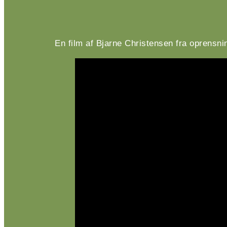
En film af Bjarne Christensen fra oprensn