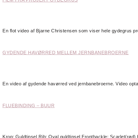
En flot video af Bjarne Christensen som viser hele gydegrus p
GYDENDE HAVØRRED MELLEM JERNBANEBROERNE
En video af gydende havørred ved jernbanebroerne. Video opta
FLUEBINDING – BUUR
Krop: Guldtinsel Rib: Oval guldtinsel Fronthackle: Scarlet(rød)