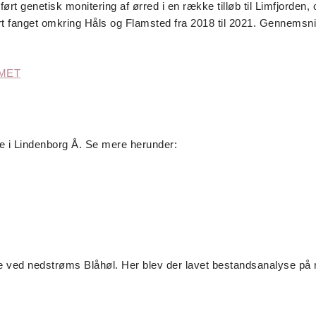
 genetisk monitering af ørred i en række tilløb til Limfjorden, o
ært fanget omkring Håls og Flamsted fra 2018 til 2021. Gennemsn
MET
e i Lindenborg Å. Se mere herunder:
 ved nedstrøms Blåhøl. Her blev der lavet bestandsanalyse på re