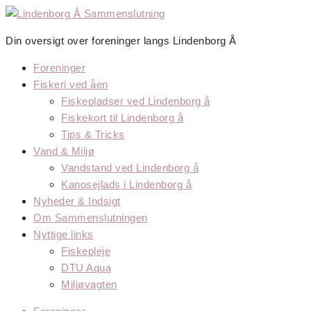
Videre
til
Din oversigt over foreninger langs Lindenborg Å
indhold
Foreninger
Fiskeri ved åen
Fiskepladser ved Lindenborg å
Fiskekort til Lindenborg å
Tips & Tricks
Vand & Miljø
Vandstand ved Lindenborg å
Kanosejlads i Lindenborg å
Nyheder & Indsigt
Om Sammenslutningen
Nyttige links
Fiskepleje
DTU Aqua
Miljøvagten
Menu