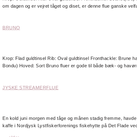
om dagen og er vejret tåget og diset, er denne flue ganske ve
BRUNO
Krop: Flad guldtinsel Rib: Oval guldtinsel Fronthackle: Brune h
Bondu) Hoved: Sort Bruno fluer er gode til både bæk- og havørr
JYSKE STREAMERFLUE
En kold juni morgen med tåge og månen stadig fremme, havde 
kaffe i Nordjysk Lystfiskerforenings fiskehytte på Det Flade 