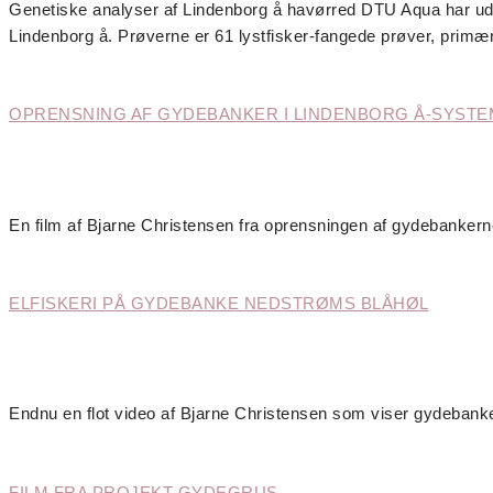
Genetiske analyser af Lindenborg å havørred DTU Aqua har udført
Lindenborg å. Prøverne er 61 lystfisker-fangede prøver, prim
OPRENSNING AF GYDEBANKER I LINDENBORG Å-SYSTE
En film af Bjarne Christensen fra oprensningen af gydebankern
ELFISKERI PÅ GYDEBANKE NEDSTRØMS BLÅHØL
Endnu en flot video af Bjarne Christensen som viser gydebanke
FILM FRA PROJEKT GYDEGRUS