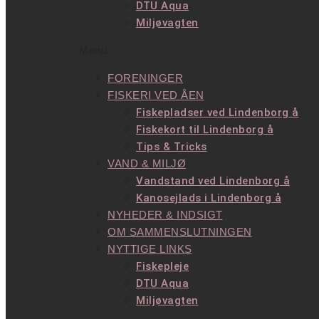
DTU Aqua
Miljøvagten
Menu
FORENINGER
FISKERI VED ÅEN
Fiskepladser ved Lindenborg å
Fiskekort til Lindenborg å
Tips & Tricks
VAND & MILJØ
Vandstand ved Lindenborg å
Kanosejlads i Lindenborg å
NYHEDER & INDSIGT
OM SAMMENSLUTNINGEN
NYTTIGE LINKS
Fiskepleje
DTU Aqua
Miljøvagten