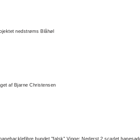
rojektet nedstrøms Blåhøl
get af Bjarne Christensen
 hanehacklefibre bundet ”falsk” Vinge: Nederst 2 scarlet hanesad