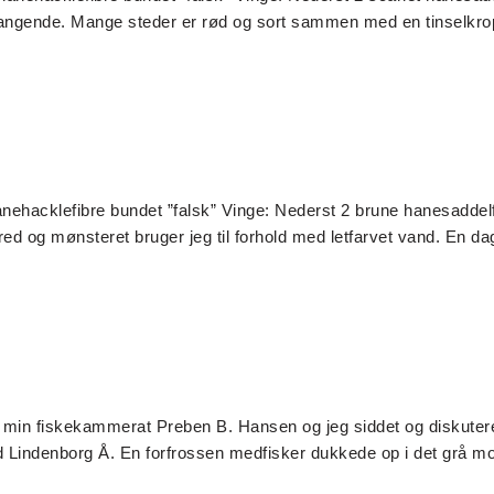
lfangende. Mange steder er rød og sort sammen med en tinselkrop
anehacklefibre bundet ”falsk” Vinge: Nederst 2 brune hanesaddelf
ed og mønsteret bruger jeg til forhold med letfarvet vand. En da
min fiskekammerat Preben B. Hansen og jeg siddet og diskutere
ved Lindenborg Å. En forfrossen medfisker dukkede op i det grå m